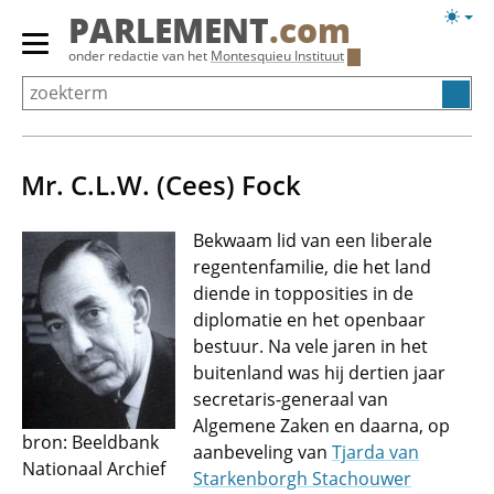
Overslaan
Licht
PARLEMENT
.com
en
weerg
Primair
onder redactie van het
Montesquieu Instituut
naar
menu
de
tonen/verbergen
inhoud
gaan
Mr. C.L.W. (Cees) Fock
Bekwaam lid van een liberale
regentenfamilie, die het land
diende in topposities in de
diplomatie en het openbaar
bestuur. Na vele jaren in het
buitenland was hij dertien jaar
secretaris-generaal van
Algemene Zaken en daarna, op
bron: Beeldbank
aanbeveling van
Tjarda van
Nationaal Archief
Starkenborgh Stachouwer