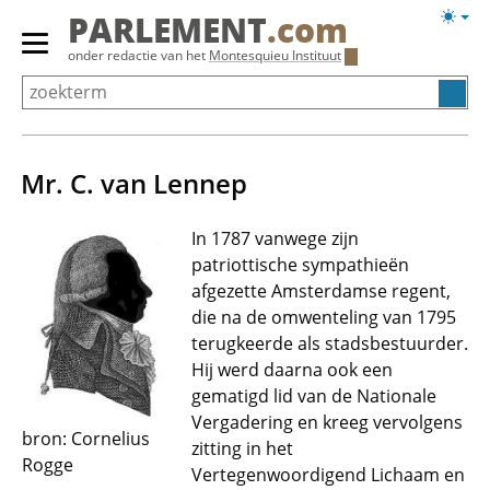
Overslaan
Licht
PARLEMENT
.com
en
weerg
Primair
onder redactie van het
Montesquieu Instituut
naar
menu
de
tonen/verbergen
inhoud
gaan
Mr. C. van Lennep
In 1787 vanwege zijn
patriottische sympathieën
afgezette Amsterdamse regent,
die na de omwenteling van 1795
terugkeerde als stadsbestuurder.
Hij werd daarna ook een
gematigd lid van de Nationale
Vergadering en kreeg vervolgens
bron: Cornelius
zitting in het
Rogge
Vertegenwoordigend Lichaam en