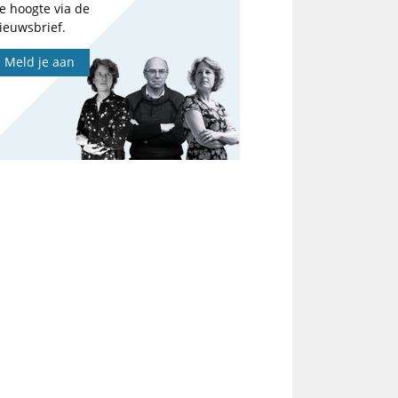
e hoogte via de
ieuwsbrief.
Meld je aan