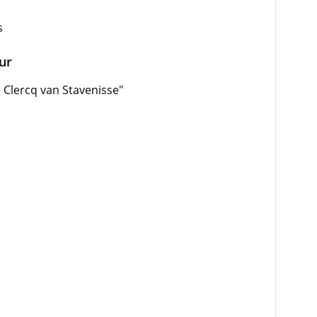
s
uur
 Clercq van Stavenisse"