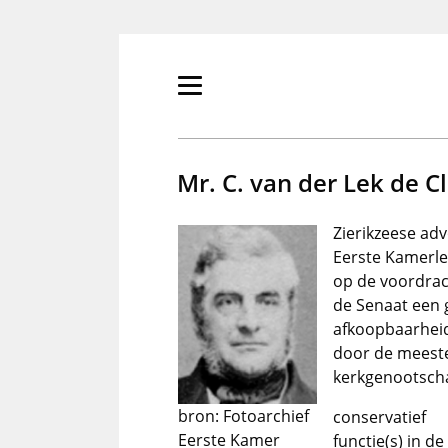
Overslaan
en
naar
de
Primair
inhoud
menu
gaan
tonen/verbergen
Mr. C. van der Lek de C
Zierikzeese adv
Eerste Kamerle
op de voordrac
de Senaat een 
afkoopbaarheid
door de meeste
kerkgenootsch
bron: Fotoarchief
conservatief
Eerste Kamer
functie(s) in d