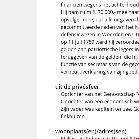
financiën wegens het achterhoud
Hij nam ruim fl. 70.000.- mee naar
opvolger mee, dat alle uitgaven 
gecommitteerde raden van het N
defensiewezen in Woerden en Utr
op 11 juli 1789 werd hij veroordee
gelden aan patriottische legers 
teruggeven van de gelden, die hij
functie van secretaris van de ge
verbeurdverklaring van zijn goed
uit de privésfeer
Oprichter van het Genootschap 
Oprichter van een economisch we
Zijn vader was kapitein ter zee
Enkhuizen
woonplaats(en)/adres(sen)
Makassar (Indië), van 10 april 175