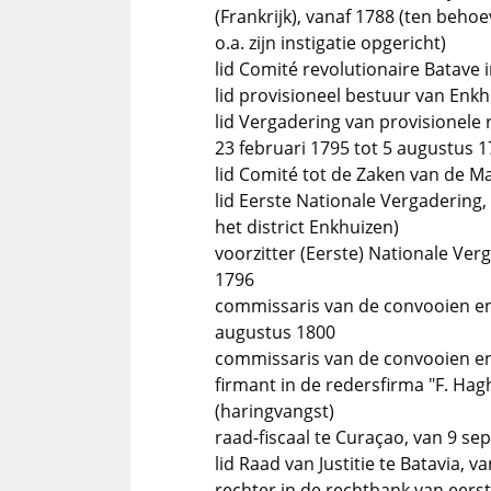
(Frankrijk), vanaf 1788 (ten beho
o.a. zijn instigatie opgericht)
lid Comité revolutionaire Batave 
lid provisioneel bestuur van Enkh
lid Vergadering van provisionele
23 februari 1795 tot 5 augustus 
lid Comité tot de Zaken van de Ma
lid Eerste Nationale Vergadering
het district Enkhuizen)
voorzitter (Eerste) Nationale Ver
1796
commissaris van de convooien en 
augustus 1800
commissaris van de convooien en 
firmant in de redersfirma "F. Hagh
(haringvangst)
raad-fiscaal te Curaçao, van 9 se
lid Raad van Justitie te Batavia, 
rechter in de rechtbank van eerst