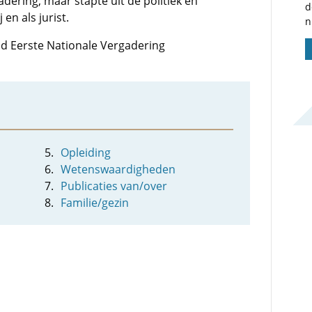
dering, maar stapte uit de politiek en
d
en als jurist.
n
lid Eerste Nationale Vergadering
Opleiding
Wetenswaardigheden
Publicaties van/over
Familie/gezin