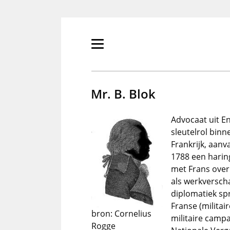
Overslaan
en
naar
de
Primair
inhoud
menu
gaan
tonen/verbergen
Mr. B. Blok
Advocaat uit E
sleutelrol bin
Frankrijk, aanv
1788 een haring
met Frans over
als werkversch
diplomatiek sp
Franse (militai
bron: Cornelius
militaire camp
Rogge