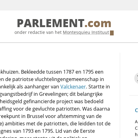
PARLEMENT
.com
onder redactie van het
Montesquieu Instituut
nkhuizen. Bekleedde tussen 1787 en 1795 een
nen de patriotse vluchtelingengemeenschap in
ankelijk als aanhanger van
Valckenaer
. Startte in
vangstbedrijf in Grevelingen; dit belangrijke
heidsgeld gefinancierde project was bedoeld
affing voor de gevluchte patriotten. Was daarna
C
reekpunt in Brussel voor afstemming van de
A
re) ambities met de patriotten, die leidden tot de
C
agnes van 1793 en 1795. Lid van de Eerste
h