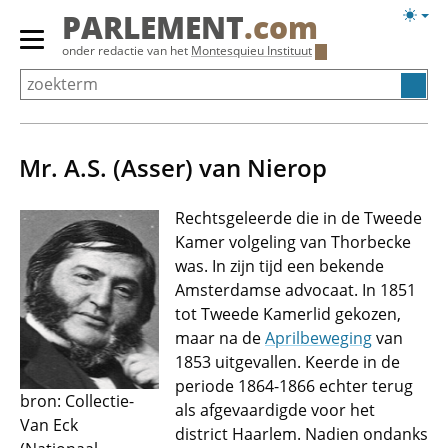
Overslaan
Licht
PARLEMENT
.com
en
weerg
Primair
onder redactie van het
Montesquieu Instituut
naar
menu
de
tonen/verbergen
inhoud
gaan
Mr. A.S. (Asser) van Nierop
Rechtsgeleerde die in de Tweede
Kamer volgeling van Thorbecke
was. In zijn tijd een bekende
Amsterdamse advocaat. In 1851
tot Tweede Kamerlid gekozen,
maar na de
Aprilbeweging
van
1853 uitgevallen. Keerde in de
periode 1864-1866 echter terug
bron: Collectie-
als afgevaardigde voor het
Van Eck
district Haarlem. Nadien ondanks