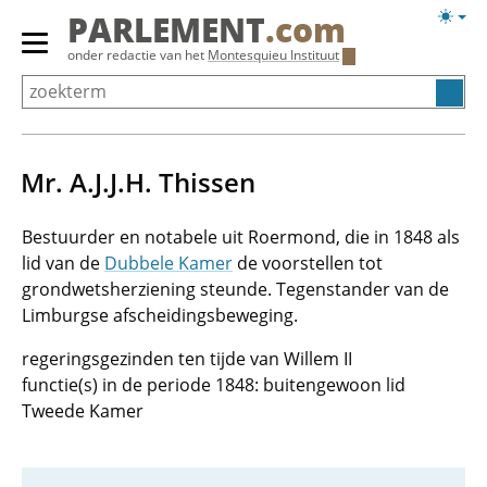
Overslaan
Licht
PARLEMENT
.com
en
weerg
Primair
onder redactie van het
Montesquieu Instituut
naar
menu
de
tonen/verbergen
inhoud
gaan
Mr. A.J.J.H. Thissen
Bestuurder en notabele uit Roermond, die in 1848 als
lid van de
Dubbele Kamer
de voorstellen tot
grondwetsherziening steunde. Tegenstander van de
Limburgse afscheidingsbeweging.
regeringsgezinden ten tijde van Willem II
functie(s) in de periode 1848: buitengewoon lid
Tweede Kamer