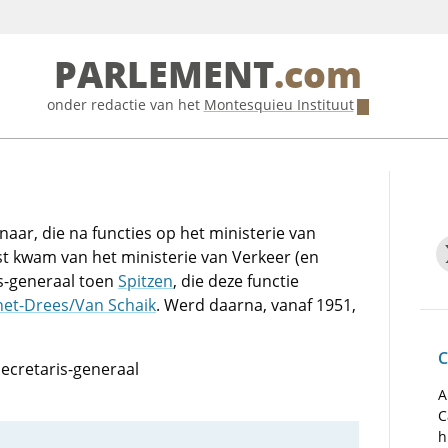
PARLEMENT
.com
onder redactie van het
Montesquieu Instituut
ar, die na functies op het ministerie van
st kwam van het ministerie van Verkeer (en
s-generaal toen
Spitzen
, die deze functie
net-Drees/Van Schaik
. Werd daarna, vanaf 1951,
C
secretaris-generaal
A
C
h