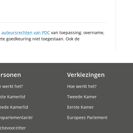
n
auteursrechten van PDC
van toepassing; overname,
iete goedkeuring niet toegestaan. Ook de
ersonen
Verkiezingen
 werkt het?
Hoe werkt het?
ste Kamerlid
Tweede Kamer
eede Kamerlid
Eerste Kamer
roparlementariër
Europees Parlement
ctievoorzitter