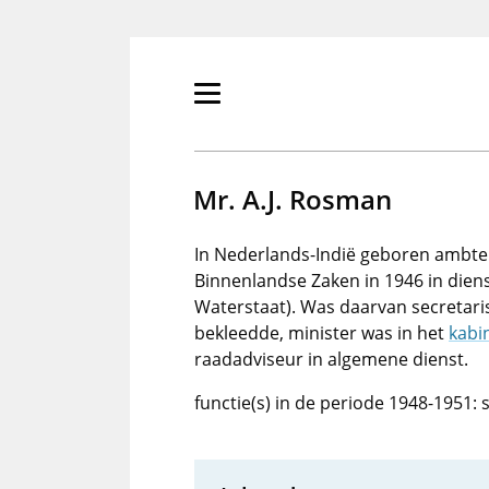
Overslaan
en
naar
de
Primair
inhoud
menu
gaan
tonen/verbergen
Mr. A.J. Rosman
In Nederlands-Indië geboren ambtena
Binnenlandse Zaken in 1946 in dien
Waterstaat). Was daarvan secretari
bekleedde, minister was in het
kabi
raadadviseur in algemene dienst.
functie(s) in de periode 1948-1951: 