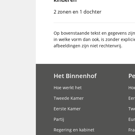
2 zonen en 1 dochter
Op bovenstaande tekst en gegevens zij
in welke vorm dan ook, is zonder explic
afbeeldingen zijn niet rechtenvrij.
Het Binnenhof
P
Hoofdnavigatie
Hoe werkt het
Hoe
Tweede Kamer
Eer
Eerste Kamer
Tw
Partij
Eu
Regering en kabinet
Fra