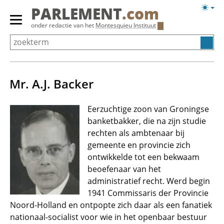
Overslaan
Licht
PARLEMENT
.com
en
weerg
Primair
onder redactie van het
Montesquieu Instituut
naar
menu
de
tonen/verbergen
inhoud
gaan
Mr. A.J. Backer
Eerzuchtige zoon van Groningse
banketbakker, die na zijn studie
rechten als ambtenaar bij
gemeente en provincie zich
ontwikkelde tot een bekwaam
beoefenaar van het
administratief recht. Werd begin
1941 Commissaris der Provincie
Noord-Holland en ontpopte zich daar als een fanatiek
nationaal-socialist voor wie in het openbaar bestuur