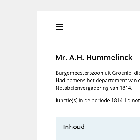
Overslaan
en
naar
de
Primair
inhoud
menu
gaan
tonen/verbergen
Mr. A.H. Hummelinck
Burgemeesterszoon uit Groenlo, die z
Had namens het departement van de
Notabelenvergadering van 1814.
functie(s) in de periode 1814: lid n
Inhoud