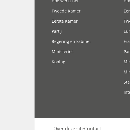
Hoe werkt het
Hoe
Tweede Kamer
Eer
Eerste Kamer
Tw
Partij
Eu
Regering en kabinet
Fra
Ministeries
Par
Koning
Min
Min
Sta
Int
Over deze site
Contact