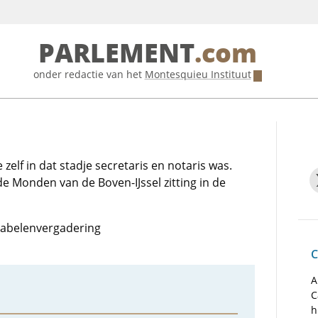
PARLEMENT
.com
onder redactie van het
Montesquieu Instituut
elf in dat stadje secretaris en notaris was.
 Monden van de Boven-IJssel zitting in de
otabelenvergadering
C
A
C
h