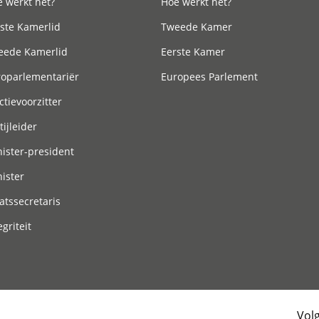
 werkt het?
Hoe werkt het?
ste Kamerlid
Tweede Kamer
eede Kamerlid
Eerste Kamer
roparlementariër
Europees Parlement
ctievoorzitter
tijleider
ister-president
ister
atssecretaris
egriteit
Vol