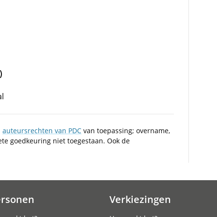
)
l
n
auteursrechten van PDC
van toepassing; overname,
iete goedkeuring niet toegestaan. Ook de
ersonen
Verkiezingen