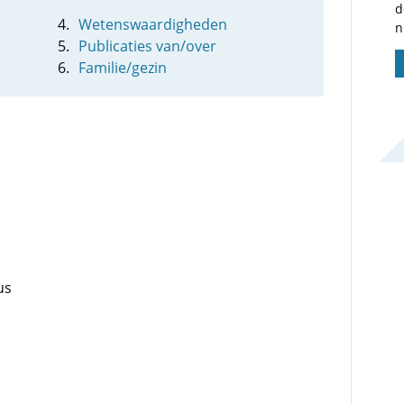
d
Wetenswaardigheden
n
Publicaties van/over
Familie/gezin
us