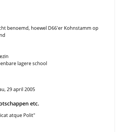
echt benoemd, hoewel D66'er Kohnstamm op
ond
ezin
enbare lagere school
u, 29 april 2005
ootschappen etc.
cat atque Polit"