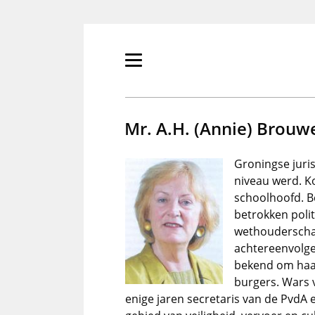
Overslaan
en
naar
de
Primair
inhoud
menu
gaan
tonen/verbergen
Mr. A.H. (Annie) Brouw
Groningse juri
niveau werd. Ko
schoolhoofd. Be
betrokken polit
wethouderscha
achtereenvolge
bekend om haar
burgers. Wars 
enige jaren secretaris van de PvdA 