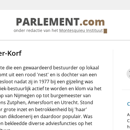
PARLEMENT
.com
onder redactie van het
Montesquieu Instituut
er-Korf
ste die een gewaardeerd bestuurder op lokaal
mt uit een rood 'nest' en is dochter van een
sloot nadat zij in 1977 bij een gijzeling was
iek-bestuurlijk actief te worden en klom via het
p van Nijmegen op tot burgemeester van
ns Zutphen, Amersfoort en Utrecht. Stond
C
 grote inzet en betrokkenheid bij 'haar'
A
van dikdoenerij en daardoor populair. Was
C
en bekleedde diverse adviesfuncties op het
h