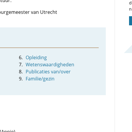
ltuur.
d
n
: burgemeester van Utrecht
Opleiding
Wetenswaardigheden
Publicaties van/over
Familie/gezin
(Annie)