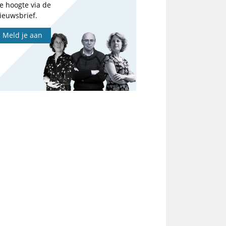
e hoogte via de
ieuwsbrief.
Meld je aan