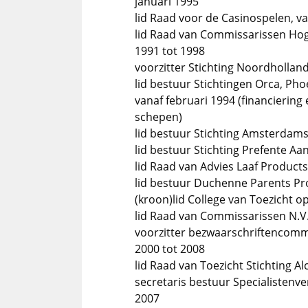
januari 1995
lid Raad voor de Casinospelen, v
lid Raad van Commissarissen Hog
1991 tot 1998
voorzitter Stichting Noordhollan
lid bestuur Stichtingen Orca, Ph
vanaf februari 1994 (financierin
schepen)
lid bestuur Stichting Amsterdams
lid bestuur Stichting Prefente Aa
lid Raad van Advies Laaf Products
lid bestuur Duchenne Parents Proj
(kroon)lid College van Toezicht o
lid Raad van Commissarissen N.V.
voorzitter bezwaarschriftencomm
2000 tot 2008
lid Raad van Toezicht Stichting A
secretaris bestuur Specialistenv
2007