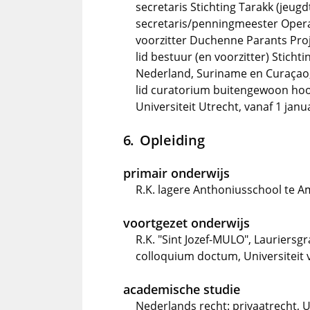
secretaris Stichting Tarakk (jeu
secretaris/penningmeester Opera
voorzitter Duchenne Parants Proje
lid bestuur (en voorzitter) Stich
Nederland, Suriname en Curaçao,
lid curatorium buitengewoon hoo
Universiteit Utrecht, vanaf 1 janu
Opleiding
primair onderwijs
R.K. lagere Anthoniusschool te A
voortgezet onderwijs
R.K. "Sint Jozef-MULO", Lauriersg
colloquium doctum, Universiteit
academische studie
Nederlands recht: privaatrecht, 