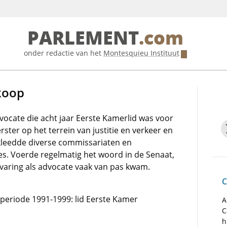
PARLEMENT
.com
onder redactie van het
Montesquieu Instituut
ekoop
vocate die acht jaar Eerste Kamerlid was voor
ter op het terrein van justitie en verkeer en
kleedde diverse commissariaten en
es. Voerde regelmatig het woord in de Senaat,
rvaring als advocate vaak van pas kwam.
C
e periode 1991-1999: lid Eerste Kamer
A
C
h