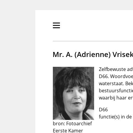
Overslaan
en
naar
de
Primair
inhoud
menu
gaan
tonen/verbergen
Mr. A. (Adrienne) Vris
Zelfbewuste ad
D66. Woordvoers
waterstaat. Be
bestuursfuncti
waarbij haar e
D66
functie(s) in d
bron: Fotoarchief
Eerste Kamer