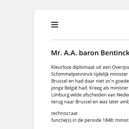
Overslaan
en
naar
de
Primair
inhoud
menu
gaan
tonen/verbergen
Mr. A.A. baron Bentinc
Kleurloze diplomaat uit een Overijss
Schimmelpenninck tijdelijk ministe
Brussel en had daar niet zo'n goed
jonge België had. Kreeg als minist
Limburg wilde afscheiden van Neder
terug naar Brussel en was later am
technocraat
functie(s) in de periode 1848: minis