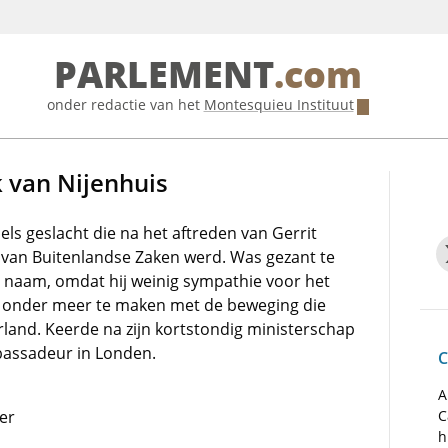
PARLEMENT
.com
onder redactie van het
Montesquieu Instituut
k van Nijenhuis
els geslacht die na het aftreden van Gerrit
r van Buitenlandse Zaken werd. Was gezant te
e naam, omdat hij weinig sympathie voor het
er onder meer te maken met de beweging die
land. Keerde na zijn kortstondig ministerschap
bassadeur in Londen.
C
A
ter
C
h