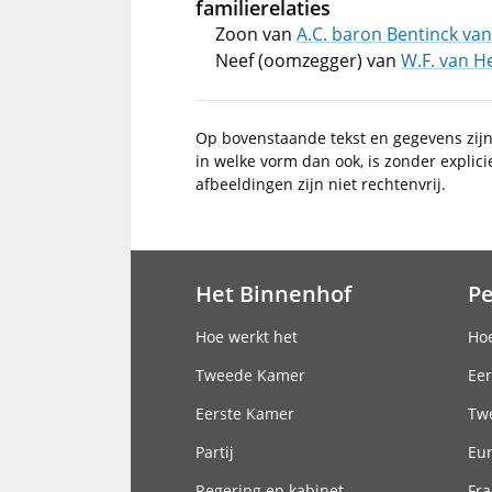
familierelaties
Zoon van
A.C. baron Bentinck van
Neef (oomzegger) van
W.F. van H
Op bovenstaande tekst en gegevens zij
in welke vorm dan ook, is zonder explic
afbeeldingen zijn niet rechtenvrij.
Het Binnenhof
P
Hoofdnavigatie
Hoe werkt het
Hoe
Tweede Kamer
Eer
Eerste Kamer
Tw
Partij
Eu
Regering en kabinet
Fra