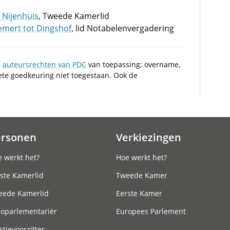
 Nijenhuis
, Tweede Kamerlid
emert tot Dingshof
, lid Notabelenvergadering
n
auteursrechten van PDC
van toepassing; overname,
iete goedkeuring niet toegestaan. Ook de
ersonen
Verkiezingen
 werkt het?
Hoe werkt het?
ste Kamerlid
Tweede Kamer
eede Kamerlid
Eerste Kamer
roparlementariër
Europees Parlement
ctievoorzitter