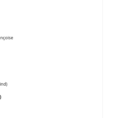
ançoise
ind)
)