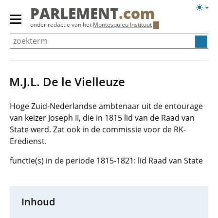
Overslaan
Licht
PARLEMENT
.com
en
weerg
Primair
onder redactie van het
Montesquieu Instituut
naar
menu
de
tonen/verbergen
inhoud
gaan
M.J.L. De le Vielleuze
Hoge Zuid-Nederlandse ambtenaar uit de entourage
van keizer Joseph II, die in 1815 lid van de Raad van
State werd. Zat ook in de commissie voor de RK-
Eredienst.
functie(s) in de periode 1815-1821: lid Raad van State
Inhoud