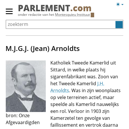
Overslaan
Licht
PARLEMENT
.com
en
weerg
Primair
onder redactie van het
Montesquieu Instituut
naar
menu
de
tonen/verbergen
inhoud
gaan
M.J.G.J. (Jean) Arnoldts
Katholiek Tweede Kamerlid uit
Sittard, in welke plaats hij
sigarenfabrikant was. Zoon van
het Tweede Kamerlid
J.H.
Arnoldts
. Was in zijn woonplaats
op vele terreinen actief, maar
speelde als Kamerlid nauwelijks
een rol. Verloor in 1903 zijn
bron: Onze
Kamerzetel ten gevolge van
Afgevaardigden
faillissement en vertrok daarna