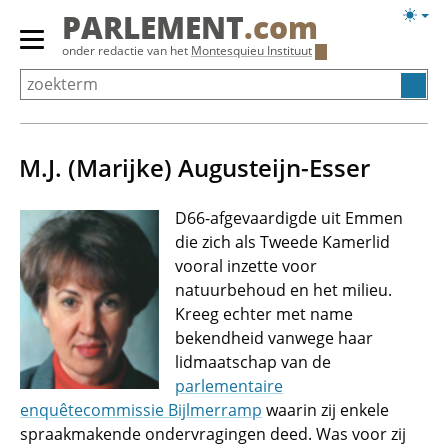
Overslaan
Licht
PARLEMENT
.com
en
weerg
Primair
onder redactie van het
Montesquieu Instituut
naar
menu
de
tonen/verbergen
inhoud
gaan
M.J. (Marijke) Augusteijn-Esser
D66-afgevaardigde uit Emmen
die zich als Tweede Kamerlid
vooral inzette voor
natuurbehoud en het milieu.
Kreeg echter met name
bekendheid vanwege haar
lidmaatschap van de
parlementaire
enquêtecommissie Bijlmerramp
waarin zij enkele
spraakmakende ondervragingen deed. Was voor zij