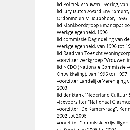
lid Politiek Vrouwen Overleg, van
lid jury Dutch Award Enviroment, 
Ordening en Milieubeheer, 1996
lid Klankbordgroep Emancipatieon
Werkgelegenheid, 1996
lid commissie Dagindeling van de
Werkgelegenheid, van 1996 tot 1
lid Raad van Toezicht Woningcorp
voorzitter werkgroep "Vrouwen in
lid NCDO (Nationale Commissie 
Ontwikkeling), van 1996 tot 1997
voorzitter Landelijke Vereniging
2003
lid denktank "Nederland Cultuur &
vicevoorzitter "Nationaal Glasmu
voorzitter "De Kamervraag", Ken
2002 tot 2006
voorzitter Commissie Vrijwilliger
en Sport, van 2003 tot 2004