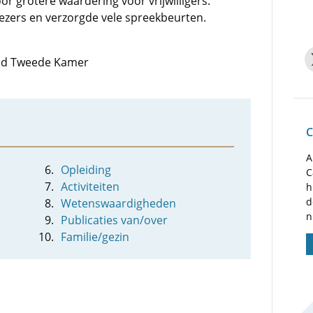
or grotere waardering voor vrijwilligers.
iezers en verzorgde vele spreekbeurten.
 lid Tweede Kamer
C
A
Opleiding
C
Activiteiten
h
d
Wetenswaardigheden
n
Publicaties van/over
Familie/gezin