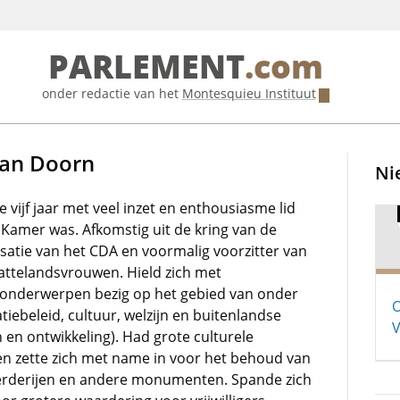
PARLEMENT
.com
onder redactie van het
Montesquieu Instituut
van Doorn
Ni
ie vijf jaar met veel inzet en enthousiasme lid
Kamer was. Afkomstig uit de kring van de
atie van het CDA en voormalig voorzitter van
attelandsvrouwen. Hield zich met
onderwerpen bezig op het gebied van onder
O
iebeleid, cultuur, welzijn en buitenlandse
V
 en ontwikkeling). Had grote culturele
 en zette zich met name in voor het behoud van
erderijen en andere monumenten. Spande zich