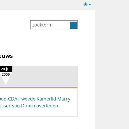
Lichte/donkere
weergave
euws
20 jul
2009
ud-CDA-Tweede Kamerlid Marry
isser-van Doorn overleden