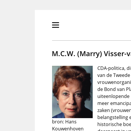
Overslaan
en
naar
de
Primair
inhoud
menu
gaan
tonen/verbergen
M.C.W. (Marry) Visser-
CDA-politica, d
van de Tweede 
vrouwenorganis
de Bond van Pl
uiteenlopende 
meer emancipat
zaken (vrouwen
belangstelling
bron: Hans
historische bo
Kouwenhoven