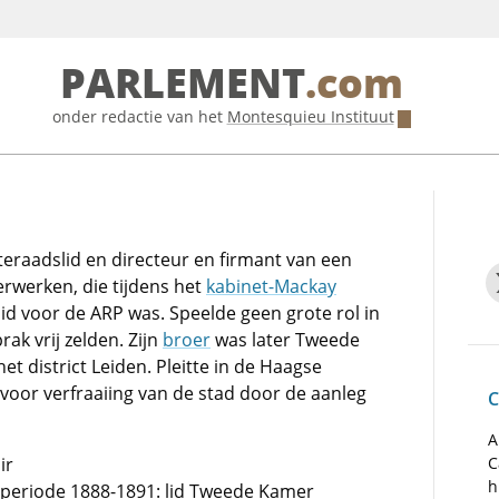
PARLEMENT
.com
onder redactie van het
Montesquieu Instituut
raadslid en directeur en firmant van een
verwerken, die tijdens het
kabinet-Mackay
d voor de ARP was. Speelde geen grote rol in
ak vrij zelden. Zijn
broer
was later Tweede
et district Leiden. Pleitte in de Haagse
oor verfraaiing van de stad door de aanleg
C
A
ir
C
h
e periode 1888-1891: lid Tweede Kamer