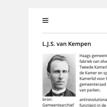
Overslaan
en
naar
de
Primair
inhoud
menu
gaan
tonen/verbergen
L.J.S. van Kempen
Haags gemeente
fabriek van zil
Tweede Kamerli
de Kamer en spr
Kamerlid voor h
gemeenteraad v
van parken.
bron:
antirevolutiona
Gemeentearchief
functie(s) in d