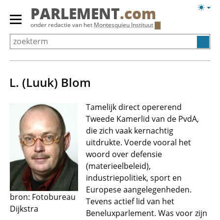
Overslaan
Licht
PARLEMENT
.com
en
weerg
Primair
onder redactie van het
Montesquieu Instituut
naar
menu
de
tonen/verbergen
inhoud
gaan
L. (Luuk) Blom
Tamelijk direct opererend
Tweede Kamerlid van de PvdA,
die zich vaak kernachtig
uitdrukte. Voerde vooral het
woord over defensie
(materieelbeleid),
industriepolitiek, sport en
Europese aangelegenheden.
bron: Fotobureau
Tevens actief lid van het
Dijkstra
Beneluxparlement. Was voor zijn