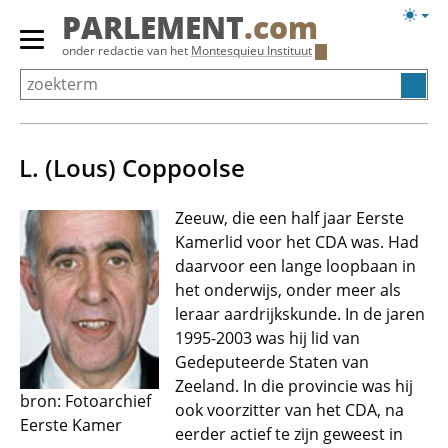
Overslaan
Licht
PARLEMENT
.com
en
weerg
Primair
onder redactie van het
Montesquieu Instituut
naar
menu
de
tonen/verbergen
inhoud
gaan
L. (Lous) Coppoolse
Zeeuw, die een half jaar Eerste
Kamerlid voor het CDA was. Had
daarvoor een lange loopbaan in
het onderwijs, onder meer als
leraar aardrijkskunde. In de jaren
1995-2003 was hij lid van
Gedeputeerde Staten van
Zeeland. In die provincie was hij
bron: Fotoarchief
ook voorzitter van het CDA, na
Eerste Kamer
eerder actief te zijn geweest in