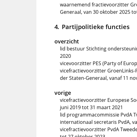
waarnemend fractievoorzitter G
Generaal, van 30 oktober 2025 t
Partijpolitieke functies
overzicht
lid bestuur Stichting ondersteun
2020
vicevoorzitter PES (Party of Euro
vicefractievoorzitter GroenLinks
der Staten-Generaal, vanaf 11 n
vorige
vicefractievoorzitter Europese S
juni 2019 tot 31 maart 2021
lid programmacommissie PvdA T
internationaal secretaris PvdA, v
vicefractievoorzitter PvdA Tweed
tot 27 oktober 2023