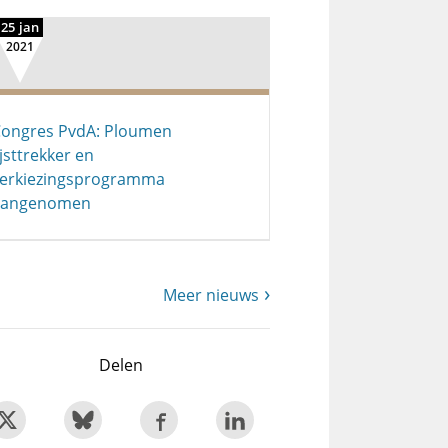
25 jan
2021
ongres PvdA: Ploumen
ijsttrekker en
erkiezingsprogramma
aangenomen
Meer nieuws
Delen