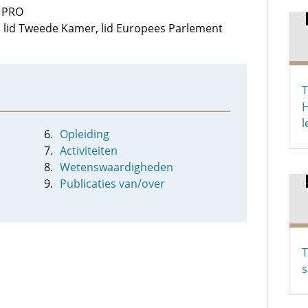
, PRO
: lid Tweede Kamer, lid Europees Parlement
T
H
l
Opleiding
Activiteiten
Wetenswaardigheden
Publicaties van/over
T
s