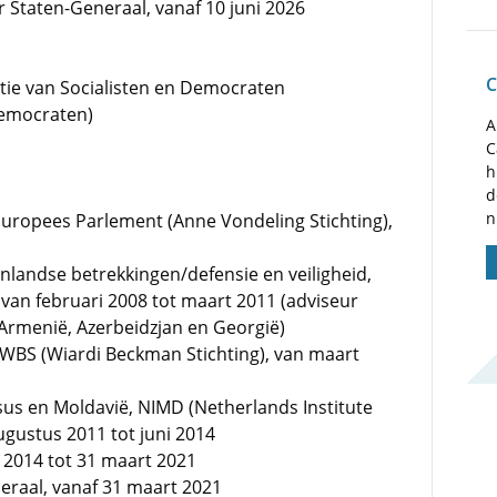
r Staten-Generaal, vanaf 10 juni 2026
C
ntie van Socialisten en Democraten
Democraten)
A
C
h
d
n
 Europees Parlement (Anne Vondeling Stichting),
nlandse betrekkingen/defensie en veiligheid,
van februari 2008 tot maart 2011 (adviseur
Armenië, Azerbeidzjan en Georgië)
WBS (Wiardi Beckman Stichting), van maart
 en Moldavië, NIMD (Netherlands Institute
ugustus 2011 tot juni 2014
i 2014 tot 31 maart 2021
eraal, vanaf 31 maart 2021