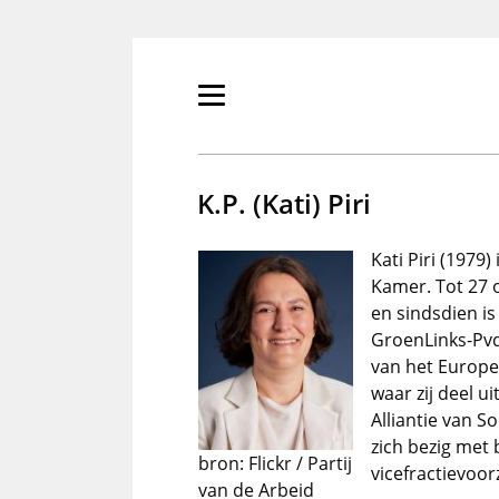
Overslaan
en
naar
de
Primair
inhoud
menu
gaan
tonen/verbergen
K.P. (Kati) Piri
Kati Piri (1979
Kamer. Tot 27 
en sindsdien is
GroenLinks-Pvd
van het Europee
waar zij deel u
Alliantie van S
zich bezig met 
bron: Flickr / Partij
vicefractievoorz
van de Arbeid