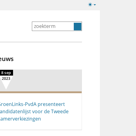
Lichte/donkere
weergave
euws
8 sep
2023
roenLinks-PvdA presenteert
andidatenlijst voor de Tweede
amerverkiezingen