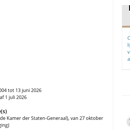
C
l
v
004 tot 13 juni 2026
f 1 juli 2026
(s)
ede Kamer der Staten-Generaal), van 27 oktober
ging)