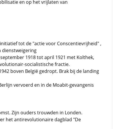
lisatie en op het vrijlaten van
itiatief tot de "actie voor Conscentievrijheid" ,
an dienstweigering
eptember 1918 tot april 1921 met Kolthek,
lutionair-socialistische fractie.
1942 boven België gedropt. Brak bij de landing
erlijn vervoerd en in de Moabit-gevangenis
omst. Zijn ouders trouwden in Londen.
er het antirevolutionaire dagblad "De