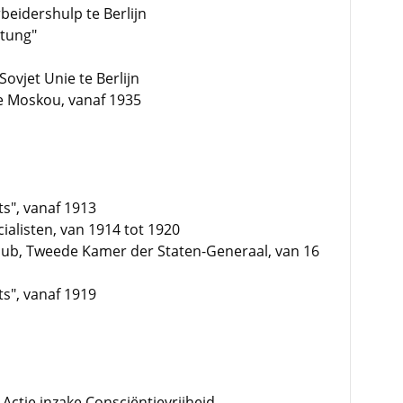
beidershulp te Berlijn
itung"
ovjet Unie te Berlijn
te Moskou, vanaf 1935
s", vanaf 1913
ialisten, van 1914 tot 1920
club, Tweede Kamer der Staten-Generaal, van 16
s", vanaf 1919
Actie inzake Consciëntievrijheid