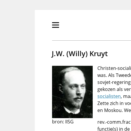
Overslaan
en
naar
de
Primair
inhoud
menu
gaan
tonen/verbergen
J.W. (Willy) Kruyt
Christen-social
was. Als Tweed
sovjet-regering
gekozen als ve
socialisten
, ma
Zette zich in v
en Moskou. Werd
bron: IISG
rev.-comm.frac
functie(s) in d