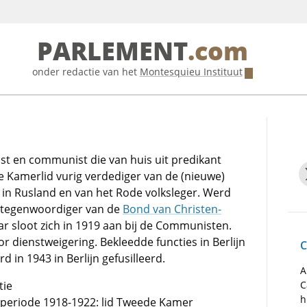
PARLEMENT
.com
onder redactie van het
Montesquieu Instituut
ist en communist die van huis uit predikant
e Kamerlid vurig verdediger van de (nieuwe)
 in Rusland en van het Rode volksleger. Werd
rtegenwoordiger van de
Bond van Christen-
ar sloot zich in 1919 aan bij de Communisten.
oor dienstweigering. Bekleedde functies in Berlijn
C
 in 1943 in Berlijn gefusilleerd.
A
tie
C
h
e periode 1918-1922: lid Tweede Kamer