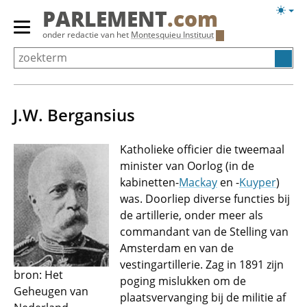
Overslaan
Licht
PARLEMENT
.com
en
weerg
Primair
onder redactie van het
Montesquieu Instituut
naar
menu
de
tonen/verbergen
inhoud
gaan
J.W. Bergansius
Katholieke officier die tweemaal
minister van Oorlog (in de
kabinetten-
Mackay
en -
Kuyper
)
was. Doorliep diverse functies bij
de artillerie, onder meer als
commandant van de Stelling van
Amsterdam en van de
vestingartillerie. Zag in 1891 zijn
bron: Het
poging mislukken om de
Geheugen van
plaatsvervanging bij de militie af