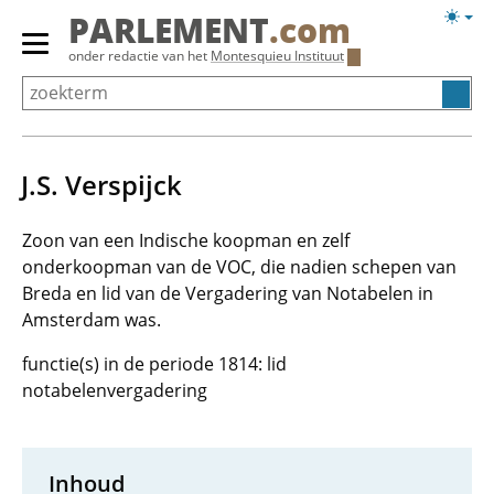
Overslaan
Licht
PARLEMENT
.com
en
weerg
Primair
onder redactie van het
Montesquieu Instituut
naar
menu
de
tonen/verbergen
inhoud
gaan
J.S. Verspijck
Zoon van een Indische koopman en zelf
onderkoopman van de VOC, die nadien schepen van
Breda en lid van de Vergadering van Notabelen in
Amsterdam was.
functie(s) in de periode 1814: lid
notabelenvergadering
Inhoud