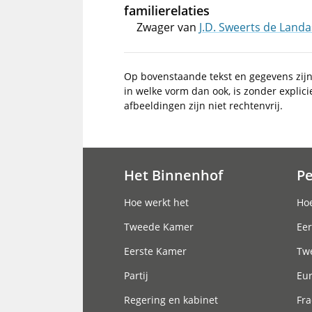
familierelaties
Zwager van
J.D. Sweerts de Landa
Op bovenstaande tekst en gegevens zij
in welke vorm dan ook, is zonder explic
afbeeldingen zijn niet rechtenvrij.
Het Binnenhof
P
Hoofdnavigatie
Hoe werkt het
Hoe
Tweede Kamer
Eer
Eerste Kamer
Tw
Partij
Eu
Regering en kabinet
Fra