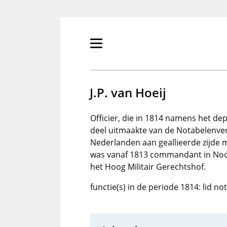
Overslaan
en
naar
de
Primair
inhoud
menu
gaan
tonen/verbergen
J.P. van Hoeij
Officier, die in 1814 namens het d
deel uitmaakte van de Notabelenver
Nederlanden aan geallieerde zijde m
was vanaf 1813 commandant in Noord
het Hoog Militair Gerechtshof.
functie(s) in de periode 1814: lid n