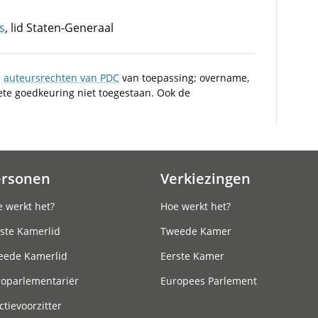
s
, lid Staten-Generaal
n
auteursrechten van PDC
van toepassing; overname,
iete goedkeuring niet toegestaan. Ook de
ersonen
Verkiezingen
 werkt het?
Hoe werkt het?
ste Kamerlid
Tweede Kamer
eede Kamerlid
Eerste Kamer
roparlementariër
Europees Parlement
ctievoorzitter