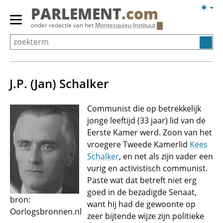
Overslaan
Licht
PARLEMENT
.com
en
weerg
Primair
onder redactie van het
Montesquieu Instituut
naar
menu
de
tonen/verbergen
inhoud
gaan
J.P. (Jan) Schalker
Communist die op betrekkelijk
jonge leeftijd (33 jaar) lid van de
Eerste Kamer werd. Zoon van het
vroegere Tweede Kamerlid
Kees
Schalker
, en net als zijn vader een
vurig en activistisch communist.
Paste wat dat betreft niet erg
goed in de bezadigde Senaat,
bron:
want hij had de gewoonte op
Oorlogsbronnen.nl
zeer bijtende wijze zijn politieke