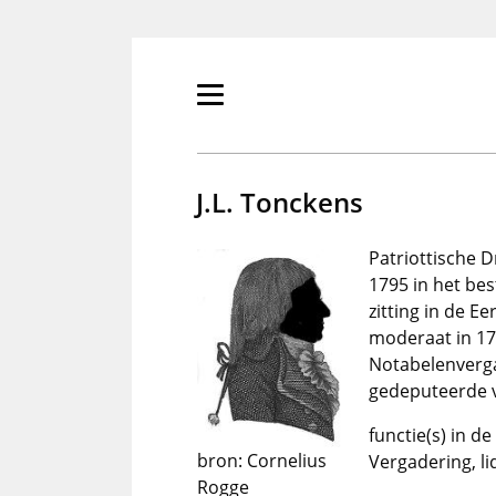
Overslaan
en
naar
de
Primair
inhoud
menu
gaan
tonen/verbergen
J.L. Tonckens
Patriottische 
1795 in het be
zitting in de E
moderaat in 179
Notabelenverg
gedeputeerde 
functie(s) in d
bron: Cornelius
Vergadering, l
Rogge