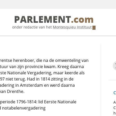
PARLEMENT
.com
onder redactie van het
Montesquieu Instituut
Drentse herenboer, die na de omwenteling van
stuur van zijn provincie kwam. Kreeg daarna
erste Nationale Vergadering, maar keerde als
7 niet terug. Had in 1814 zitting in de
adering in Amsterdam en werd daarna
van Drenthe.
C
e periode 1796-1814: lid Eerste Nationale
A
id notabelenvergadering
C
h