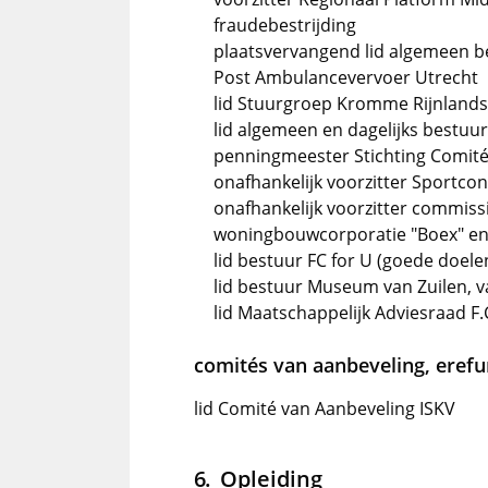
fraudebestrijding
plaatsvervangend lid algemeen b
Post Ambulancevervoer Utrecht
lid Stuurgroep Kromme Rijnland
lid algemeen en dagelijks bestuu
penningmeester Stichting Comit
onafhankelijk voorzitter Sportco
onafhankelijk voorzitter commiss
woningbouwcorporatie "Boex" en 
lid bestuur FC for U (goede doelen
lid bestuur Museum van Zuilen, va
lid Maatschappelijk Adviesraad F.C
comités van aanbeveling, erefun
lid Comité van Aanbeveling ISKV
Opleiding