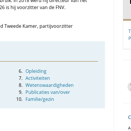
ebruik. In 2018 werd hij directeur van het
 is hij voorzitter van de FNV.
lid Tweede Kamer, partijvoorzitter
T
P
Opleiding
Activiteiten
Wetenswaardigheden
Publicaties van/over
Familie/gezin
C
A