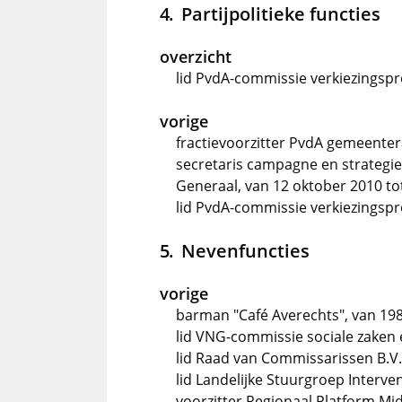
Partijpolitieke functies
overzicht
lid PvdA-commissie verkiezings
vorige
fractievoorzitter PvdA gemeenter
secretaris campagne en strategie
Generaal, van 12 oktober 2010 to
lid PvdA-commissie verkiezings
Nevenfuncties
vorige
barman "Café Averechts", van 198
lid VNG-commissie sociale zaken
lid Raad van Commissarissen B.V
lid Landelijke Stuurgroep Interve
voorzitter Regionaal Platform M