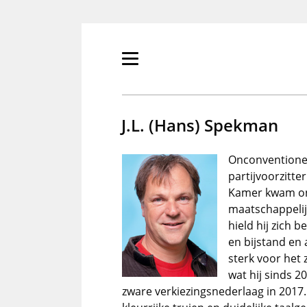
Overslaan
en
naar
de
Primair
inhoud
menu
gaan
tonen/verbergen
J.L. (Hans) Spekman
Onconventionel
partijvoorzitte
Kamer kwam on
maatschappelijk
hield hij zich 
en bijstand en
sterk voor het
wat hij sinds 2
zware verkiezingsnederlaag in 2017. 