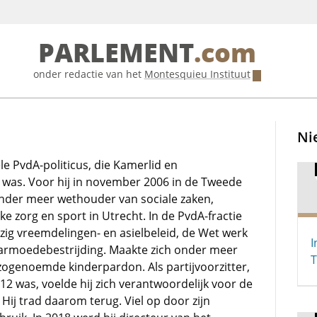
PARLEMENT
.com
onder redactie van het
Montesquieu Instituut
Ni
e PvdA-politicus, die Kamerlid en
r was. Voor hij in november 2006 in de Tweede
der meer wethouder van sociale zaken,
e zorg en sport in Utrecht. In de PvdA-fractie
bezig vreemdelingen- en asielbeleid, de Wet werk
I
 armoedebestrijding. Maakte zich onder meer
 zogenoemde kinderpardon. Als partijvoorzitter,
012 was, voelde hij zich verantwoordelijk voor de
Hij trad daarom terug. Viel op door zijn