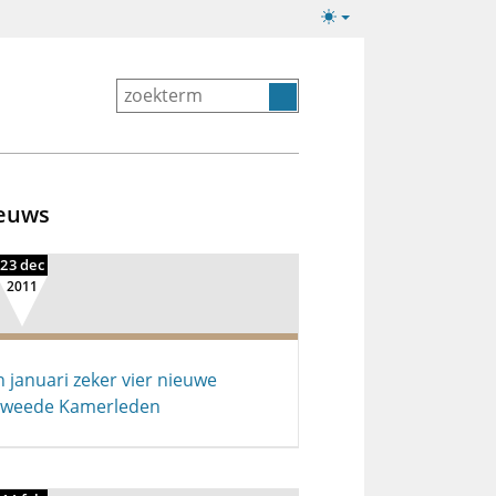
Lichte/donkere
weergave
euws
23 dec
2011
n januari zeker vier nieuwe
Tweede Kamerleden