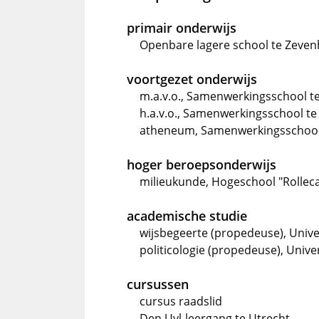
primair onderwijs
Openbare lagere school te Zeven
voortgezet onderwijs
m.a.v.o., Samenwerkingsschool t
h.a.v.o., Samenwerkingsschool te
atheneum, Samenwerkingsschool
hoger beroepsonderwijs
milieukunde, Hogeschool "Rolleca
academische studie
wijsbegeerte (propedeuse), Unive
politicologie (propedeuse), Univ
cursussen
cursus raadslid
Den Uyl-leergang te Utrecht