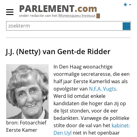
Overslaan
Licht
PARLEMENT
.com
en
weerg
Primair
onder redactie van het
Montesquieu Instituut
naar
menu
de
tonen/verbergen
inhoud
gaan
J.J. (Netty) van Gent-de Ridder
In Den Haag woonachtige
voormalige secretaresse, die een
half jaar Eerste Kamerlid was als
opvolgster van
N.F.A. Vugts
.
Werd lid omdat enkele
kandidaten die hoger dan zij op
de lijst stonden, voor de eer
bedankten. Vanwege de politieke
bron: Fotoarchief
stilte door de val van het
kabinet-
Eerste Kamer
Den Uyl
niet in het openbaar