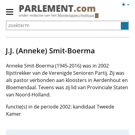
Overslaan
Licht
PARLEMENT
.com
en
weerg
Primair
onder redactie van het
Montesquieu Instituut
naar
menu
de
tonen/verbergen
inhoud
gaan
J.J. (Anneke) Smit-Boerma
Anneke Smit-Boerma (1945-2016) was in 2002
llijsttrekker van de Verenigde Senioren Partij. Zij was
als pastor verbonden aan kloosters in Aerdenhout en
Bloemendaal. Tevens was zij lid van Provinciale Staten
van Noord-Holland.
functie(s) in de periode 2002: kandidaat Tweede
Kamer