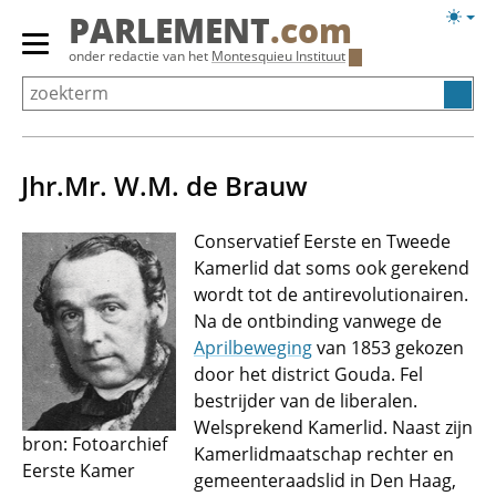
Overslaan
Licht
PARLEMENT
.com
en
weerg
Primair
onder redactie van het
Montesquieu Instituut
naar
menu
de
tonen/verbergen
inhoud
gaan
Jhr.Mr. W.M. de Brauw
Conservatief Eerste en Tweede
Kamerlid dat soms ook gerekend
wordt tot de antirevolutionairen.
Na de ontbinding vanwege de
Aprilbeweging
van 1853 gekozen
door het district Gouda. Fel
bestrijder van de liberalen.
Welsprekend Kamerlid. Naast zijn
bron: Fotoarchief
Kamerlidmaatschap rechter en
Eerste Kamer
gemeenteraadslid in Den Haag,