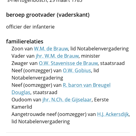
's-Hertogenbosch, 29 maart 1783
beroep grootvader (vaderskant)
officier der infanterie
familierelaties
Zoon van
W.M. de Brauw
, lid Notabelenvergadering
Vader van
jhr. W.M. de Brauw
, minister
Zwager van
O.W. Stavenisse de Brauw
, staatsraad
Neef (oomzegger) van
O.W. Gobius
, lid
Notabelenvergadering
Neef (oomzegger) van
R. baron van Breugel
Douglas
, staatsraad
Oudoom van
jhr. N.Ch. de Gijselaar
, Eerste
Kamerlid
Aangetrouwde neef (oomzegger) van
H.J. Ackersdijk
,
lid Notabelenvergadering