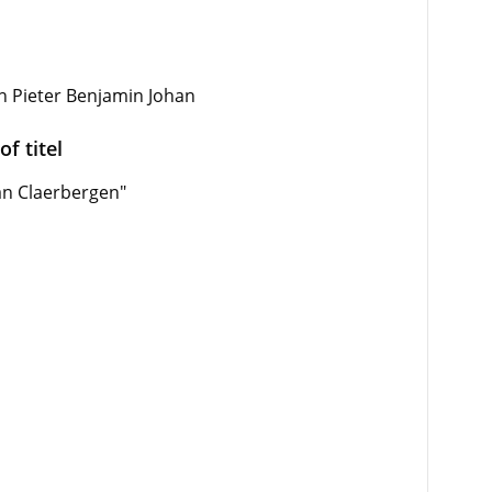
en Pieter Benjamin Johan
f titel
van Claerbergen"