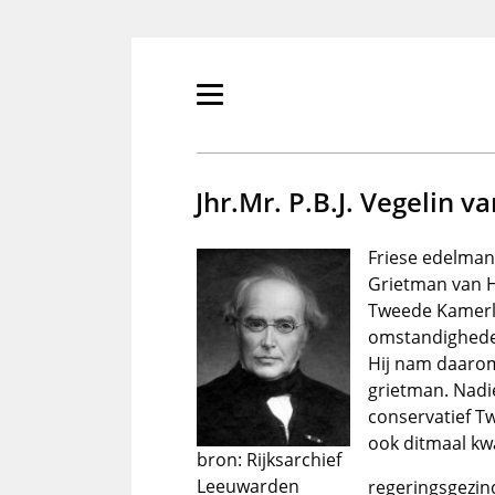
Overslaan
en
naar
de
Primair
inhoud
menu
gaan
tonen/verbergen
Jhr.Mr. P.B.J. Vegelin v
Friese edelman
Grietman van H
Tweede Kamerli
omstandigheden
Hij nam daarom 
grietman. Nadie
conservatief T
ook ditmaal kw
bron: Rijksarchief
Leeuwarden
regeringsgezind