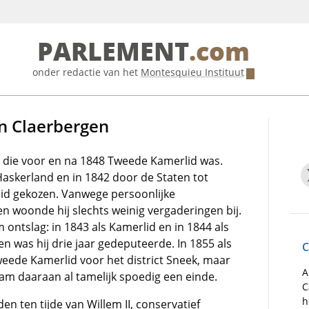
PARLEMENT
.com
onder redactie van het
Montesquieu Instituut
an Claerbergen
 die voor en na 1848 Tweede Kamerlid was.
askerland en in 1842 door de Staten tot
d gekozen. Vanwege persoonlijke
 woonde hij slechts weinig vergaderingen bij.
ontslag: in 1843 als Kamerlid en in 1844 als
n was hij drie jaar gedeputeerde. In 1855 als
C
weede Kamerlid voor het district Sneek, maar
A
am daaraan al tamelijk spoedig een einde.
C
h
en ten tijde van Willem II, conservatief