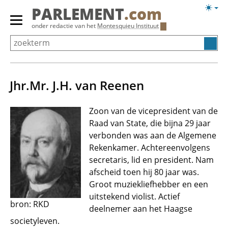
Overslaan
Licht
PARLEMENT
.com
en
weerg
Primair
onder redactie van het
Montesquieu Instituut
naar
menu
de
tonen/verbergen
inhoud
gaan
Jhr.Mr. J.H. van Reenen
Zoon van de vicepresident van de
Raad van State, die bijna 29 jaar
verbonden was aan de Algemene
Rekenkamer. Achtereenvolgens
secretaris, lid en president. Nam
afscheid toen hij 80 jaar was.
Groot muziekliefhebber en een
uitstekend violist. Actief
bron: RKD
deelnemer aan het Haagse
societyleven.