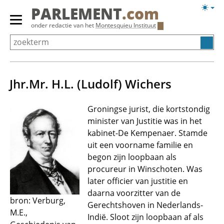
Overslaan
Licht
PARLEMENT
.com
en
weerg
Primair
onder redactie van het
Montesquieu Instituut
naar
menu
de
tonen/verbergen
inhoud
gaan
Jhr.Mr. H.L. (Ludolf) Wichers
Groningse jurist, die kortstondig
minister van Justitie was in het
kabinet-De Kempenaer. Stamde
uit een voorname familie en
begon zijn loopbaan als
procureur in Winschoten. Was
later officier van justitie en
daarna voorzitter van de
bron: Verburg,
Gerechtshoven in Nederlands-
M.E.,
Indië. Sloot zijn loopbaan af als