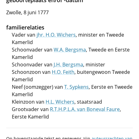
geboorteplaats en/of -datum
Zwolle, 8 juni 1777
familierelaties
Vader van
jhr. H.O. Wichers
, minister en Tweede
Kamerlid
Schoonvader van
W.A. Bergsma
, Tweede en Eerste
Kamerlid
Schoonvader van
J.H. Bergsma
, minister
Schoonzoon van
H.O. Feith
, buitengewoon Tweede
Kamerlid
Neef (oomzegger) van
T. Sypkens
, Eerste en Tweede
Kamerlid
Kleinzoon van
H.L. Wichers
, staatsraad
Grootvader van
R.T.H.P.L.A. van Boneval Faure
,
Eerste Kamerlid
Op bovenstaande tekst en gegevens zijn
auteursrechten van