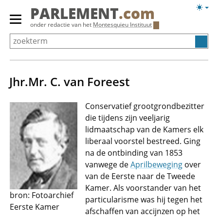
Overslaan
Licht
PARLEMENT
.com
en
weerg
Primair
onder redactie van het
Montesquieu Instituut
naar
menu
de
tonen/verbergen
inhoud
gaan
Jhr.Mr. C. van Foreest
Conservatief grootgrondbezitter
die tijdens zijn veeljarig
lidmaatschap van de Kamers elk
liberaal voorstel bestreed. Ging
na de ontbinding van 1853
vanwege de
Aprilbeweging
over
van de Eerste naar de Tweede
Kamer. Als voorstander van het
bron: Fotoarchief
particularisme was hij tegen het
Eerste Kamer
afschaffen van accijnzen op het