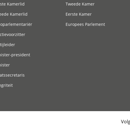
ste Kamerlid
Tweede Kamer
eede Kamerlid
Eerste Kamer
roparlementariër
Europees Parlement
ctievoorzitter
tijleider
ister-president
ister
atssecretaris
egriteit
Vol