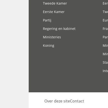
Tweede Kamer
Eer
Eerste Kamer
Tw
Partij
Eu
Regering en kabinet
Fra
Ministeries
Par
Koning
Min
Min
Sta
Int
Over deze site
Contact
Footer