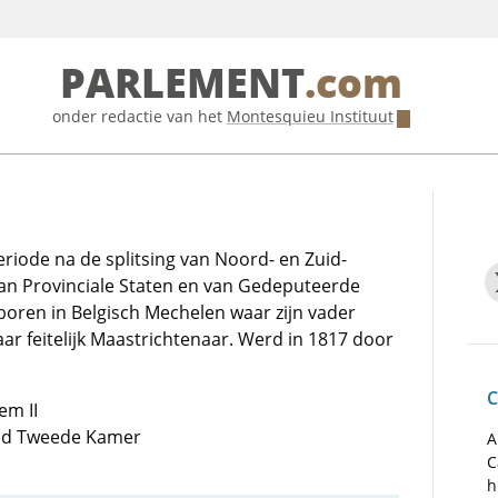
PARLEMENT
.com
onder redactie van het
Montesquieu Instituut
riode na de splitsing van Noord- en Zuid-
van Provinciale Staten en van Gedeputeerde
boren in Belgisch Mechelen waar zijn vader
r feitelijk Maastrichtenaar. Werd in 1817 door
C
em II
 lid Tweede Kamer
A
C
h