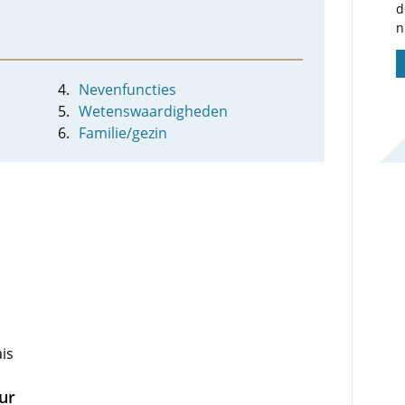
d
n
Nevenfuncties
Wetenswaardigheden
Familie/gezin
ais
uur