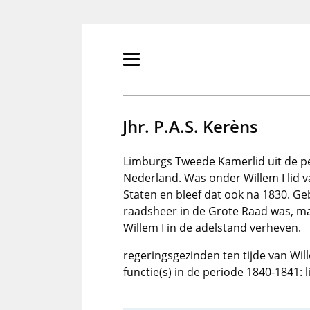
Overslaan
en
naar
de
Primair
inhoud
menu
gaan
tonen/verbergen
Jhr. P.A.S. Kerèns
Limburgs Tweede Kamerlid uit de pe
Nederland. Was onder Willem I lid 
Staten en bleef dat ook na 1830. Ge
raadsheer in de Grote Raad was, maa
Willem I in de adelstand verheven.
regeringsgezinden ten tijde van Will
functie(s) in de periode 1840-1841: