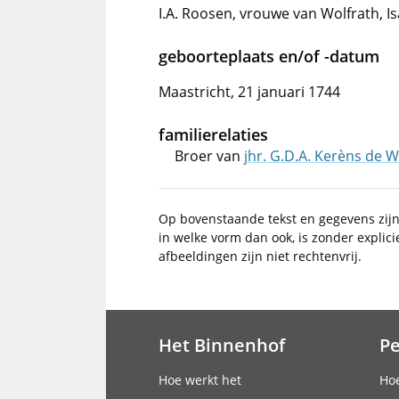
I.A. Roosen, vrouwe van Wolfrath, I
geboorteplaats en/of -datum
Maastricht, 21 januari 1744
familierelaties
Broer van
jhr. G.D.A. Kerèns de W
Op bovenstaande tekst en gegevens zij
in welke vorm dan ook, is zonder explic
afbeeldingen zijn niet rechtenvrij.
Het Binnenhof
P
Hoofdnavigatie
Hoe werkt het
Hoe