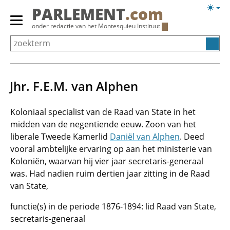
Overslaan
Licht
PARLEMENT
.com
en
weerg
Primair
onder redactie van het
Montesquieu Instituut
naar
menu
de
tonen/verbergen
inhoud
gaan
Jhr. F.E.M. van Alphen
Koloniaal specialist van de Raad van State in het
midden van de negentiende eeuw. Zoon van het
liberale Tweede Kamerlid
Daniël van Alphen
. Deed
vooral ambtelijke ervaring op aan het ministerie van
Koloniën, waarvan hij vier jaar secretaris-generaal
was. Had nadien ruim dertien jaar zitting in de Raad
van State,
functie(s) in de periode 1876-1894: lid Raad van State,
secretaris-generaal