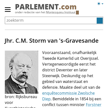
Overslaan
Licht
PARLEMENT
.com
en
weerg
Primair
onder redactie van het
Montesquieu Instituut
naar
menu
de
tonen/verbergen
inhoud
gaan
Jhr. C.M. Storm van 's-Gravesande
Vooraanstaand, onafhankelijk
Tweede Kamerlid uit Overijssel.
Vertegenwoordigde eerst het
district Deventer en later
Steenwijk. Deskundig op het
gebied van waterstaat en
defensie. Maakte deel uit van de
enquêtecommissie Zwolsche
bron: Rijksbureau
Diep
. Bemiddelde in 1854 bij een
voor
conflict tussen minister
Forstner