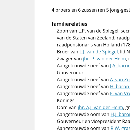
4 broers en 6 zussen (en 5 jong-ges
familierelaties
Zoon van L.P. van de Spiegel, sec
van de Staten van Zeeland, raadp
raadpensionaris van Holland (17
Broer van
L.J. van de Spiegel
, lid
Zwager van
jhr. P. van der Heim
,
Aangetrouwde neef van
J.A. baro
Gouverneur
Aangetrouwde neef van
A. van Zu
Aangetrouwde neef van
H. baron 
Aangetrouwde neef van
E. van V
Konings
Oom van
jhr. A.J. van der Heim
, g
Aangetrouwde oom van
H.J. bar
Gouverneur en vicepresident Raa
Aangetrouwde oom van
R.W. gra