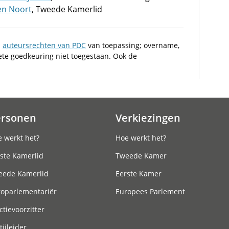
ten Noort
, Tweede Kamerlid
n
auteursrechten van PDC
van toepassing; overname,
iete goedkeuring niet toegestaan. Ook de
ersonen
Verkiezingen
 werkt het?
Hoe werkt het?
ste Kamerlid
Tweede Kamer
eede Kamerlid
Eerste Kamer
roparlementariër
Europees Parlement
ctievoorzitter
tijleider