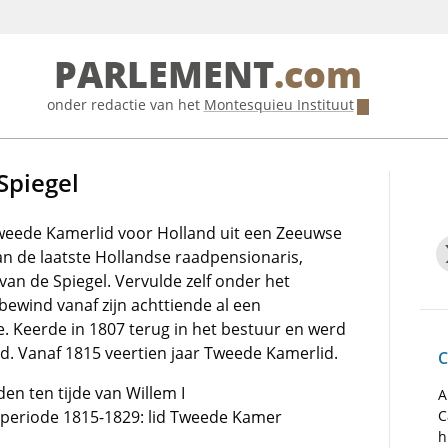
PARLEMENT
.com
onder redactie van het
Montesquieu Instituut
Spiegel
weede Kamerlid voor Holland uit een Zeeuwse
an de laatste Hollandse raadpensionaris,
van de Spiegel. Vervulde zelf onder het
bewind vanaf zijn achttiende al een
e. Keerde in 1807 terug in het bestuur en werd
id. Vanaf 1815 veertien jaar Tweede Kamerlid.
C
en ten tijde van Willem I
A
e periode 1815-1829: lid Tweede Kamer
C
h