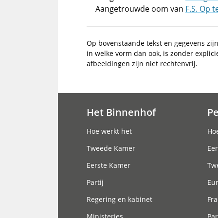
Aangetrouwde oom van
F.S. Op 
Op bovenstaande tekst en gegevens zij
in welke vorm dan ook, is zonder explic
afbeeldingen zijn niet rechtenvrij.
Het Binnenhof
P
Hoofdnavigatie
Hoe werkt het
Hoe
Tweede Kamer
Eer
Eerste Kamer
Tw
Partij
Eu
Regering en kabinet
Fra
Ministeries
Par