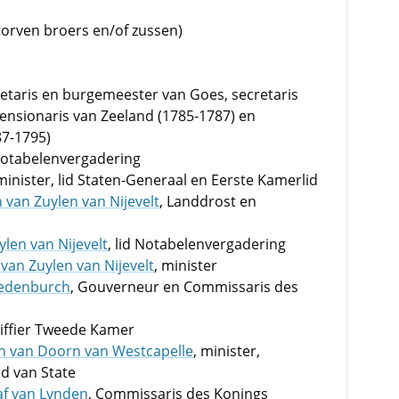
torven broers en/of zussen)
retaris en burgemeester van Goes, secretaris
ensionaris van Zeeland (1785-1787) en
87-1795)
 Notabelenvergadering
 minister, lid Staten-Generaal en Eerste Kamerlid
n van Zuylen van Nijevelt
, Landdrost en
ylen van Nijevelt
, lid Notabelenvergadering
van Zuylen van Nijevelt
, minister
redenburch
, Gouverneur en Commissaris des
riffier Tweede Kamer
on van Doorn van Westcapelle
, minister,
d van State
af van Lynden
, Commissaris des Konings