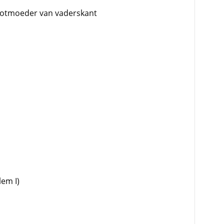
rootmoeder van vaderskant
lem I)