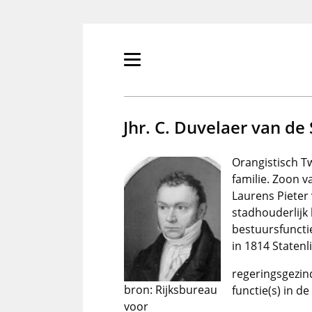
Overslaan
en
naar
de
Primair
inhoud
menu
gaan
tonen/verbergen
Jhr. C. Duvelaer van de 
Orangistisch T
familie. Zoon v
Laurens Pieter 
stadhouderlijk 
bestuursfuncti
in 1814 Statenl
regeringsgezind
bron: Rijksbureau
functie(s) in d
voor