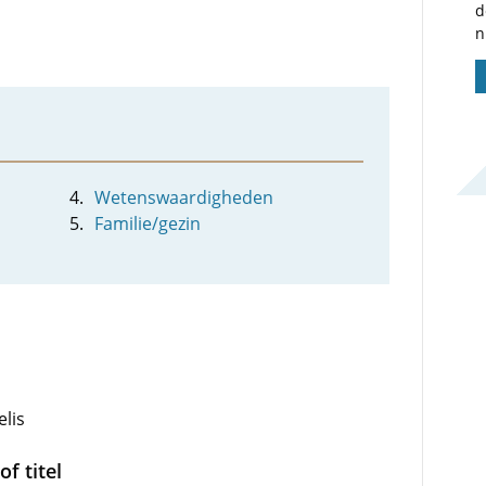
d
n
Wetenswaardigheden
Familie/gezin
elis
f titel