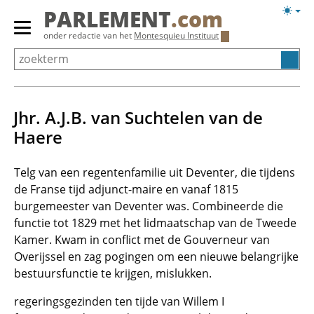
Overslaan
Licht
PARLEMENT
.com
en
weerg
Primair
onder redactie van het
Montesquieu Instituut
naar
menu
de
tonen/verbergen
inhoud
gaan
Jhr. A.J.B. van Suchtelen van de
Haere
Telg van een regentenfamilie uit Deventer, die tijdens
de Franse tijd adjunct-maire en vanaf 1815
burgemeester van Deventer was. Combineerde die
functie tot 1829 met het lidmaatschap van de Tweede
Kamer. Kwam in conflict met de Gouverneur van
Overijssel en zag pogingen om een nieuwe belangrijke
bestuursfunctie te krijgen, mislukken.
regeringsgezinden ten tijde van Willem I