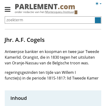
Overslaan
Licht
PARLEMENT
.com
en
weerg
Primair
onder redactie van het
Montesquieu Instituut
naar
menu
de
tonen/verbergen
inhoud
gaan
Jhr. A.F. Cogels
Antwerpse bankier en koopman en twee jaar Tweede
Kamerlid. Orangist, die in 1830 tegen het uitsluiten
van Oranje-Nassau van de Belgische troon was.
regeringsgezinden ten tijde van Willem I
functie(s) in de periode 1815-1817: lid Tweede Kamer
Inhoud