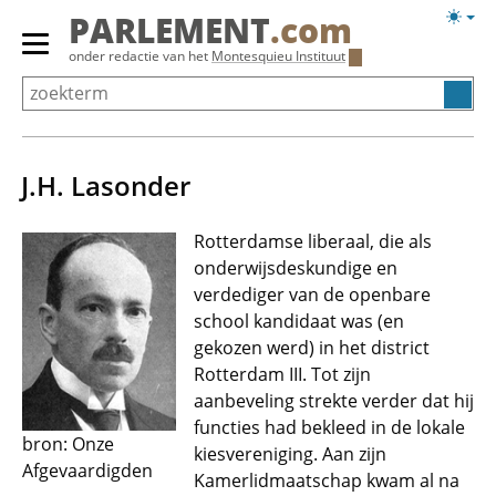
Overslaan
Licht
PARLEMENT
.com
en
weerg
Primair
onder redactie van het
Montesquieu Instituut
naar
menu
de
tonen/verbergen
inhoud
gaan
J.H. Lasonder
Rotterdamse liberaal, die als
onderwijsdeskundige en
verdediger van de openbare
school kandidaat was (en
gekozen werd) in het district
Rotterdam III. Tot zijn
aanbeveling strekte verder dat hij
functies had bekleed in de lokale
bron: Onze
kiesvereniging. Aan zijn
Afgevaardigden
Kamerlidmaatschap kwam al na