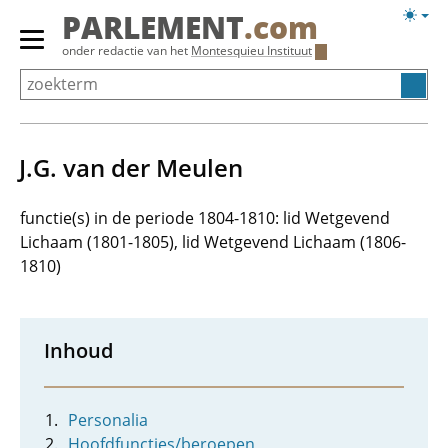
Overslaan
Licht
PARLEMENT
.com
en
weerg
Primair
onder redactie van het
Montesquieu Instituut
naar
menu
de
tonen/verbergen
inhoud
gaan
J.G. van der Meulen
functie(s) in de periode 1804-1810: lid Wetgevend
Lichaam (1801-1805), lid Wetgevend Lichaam (1806-
1810)
Inhoud
Personalia
Hoofdfuncties/beroepen