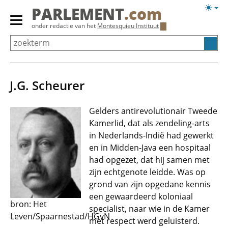
Overslaan
Licht
PARLEMENT
.com
en
weerg
Primair
onder redactie van het
Montesquieu Instituut
naar
menu
de
tonen/verbergen
inhoud
gaan
J.G. Scheurer
Gelders antirevolutionair Tweede
Kamerlid, dat als zendeling-arts
in Nederlands-Indië had gewerkt
en in Midden-Java een hospitaal
had opgezet, dat hij samen met
zijn echtgenote leidde. Was op
grond van zijn opgedane kennis
een gewaardeerd koloniaal
bron: Het
specialist, naar wie in de Kamer
Leven/Spaarnestad/HGvN
met respect werd geluisterd.