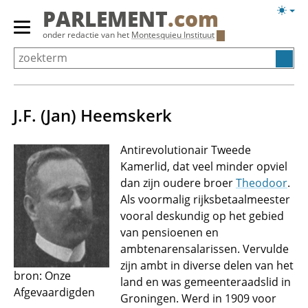
Overslaan
Licht
PARLEMENT
.com
en
weerg
Primair
onder redactie van het
Montesquieu Instituut
naar
menu
de
tonen/verbergen
inhoud
gaan
J.F. (Jan) Heemskerk
Antirevolutionair Tweede
Kamerlid, dat veel minder opviel
dan zijn oudere broer
Theodoor
.
Als voormalig rijksbetaalmeester
vooral deskundig op het gebied
van pensioenen en
ambtenarensalarissen. Vervulde
zijn ambt in diverse delen van het
bron: Onze
land en was gemeenteraadslid in
Afgevaardigden
Groningen. Werd in 1909 voor