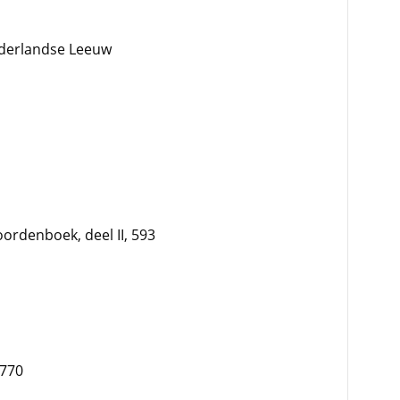
derlandse Leeuw
rdenboek, deel II, 593
1770