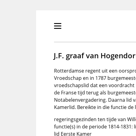
Overslaan
en
naar
de
Primair
inhoud
menu
gaan
tonen/verbergen
J.F. graaf van Hogendo
Rotterdamse regent uit een oorspronk
Vroedschap en in 1787 burgemeeste
vroedschapslid dat een voordrach
de Franse tijd terug als burgemees
Notabelenvergadering. Daarna lid v
Kamerlid. Bereikte in die functie de l
regeringsgezinden ten tijde van Will
functie(s) in de periode 1814-1831: 
lid Eerste Kamer