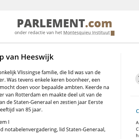
PARLEMENT
.com
onder redactie van het
Montesquieu Instituut
rp van Heeswijk
elijk Vlissingse familie, die lid was van de
r. Was tevens enkele keren boonheer, een
t mocht doen voor bepaalde ambten. Keerde na
ter van Rotterdam en maakte deel uit van de
an de Staten-Generaal en zestien jaar Eerste
eeftijd van 85 jaar.
C
em I
A
lid notabelenvergadering, lid Staten-Generaal,
C
h