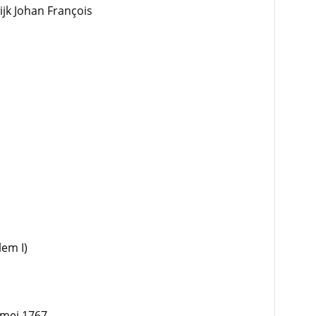
jk Johan François
lem I)
 mei 1767