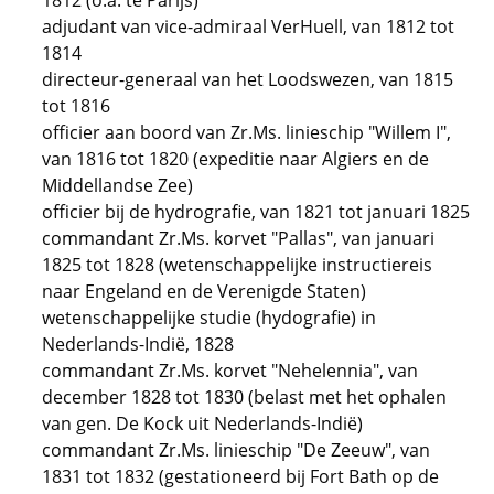
1812 (o.a. te Parijs)
adjudant van vice-admiraal VerHuell, van 1812 tot
1814
directeur-generaal van het Loodswezen, van 1815
tot 1816
officier aan boord van Zr.Ms. linieschip "Willem I",
van 1816 tot 1820 (expeditie naar Algiers en de
Middellandse Zee)
officier bij de hydrografie, van 1821 tot januari 1825
commandant Zr.Ms. korvet "Pallas", van januari
1825 tot 1828 (wetenschappelijke instructiereis
naar Engeland en de Verenigde Staten)
wetenschappelijke studie (hydografie) in
Nederlands-Indië, 1828
commandant Zr.Ms. korvet "Nehelennia", van
december 1828 tot 1830 (belast met het ophalen
van gen. De Kock uit Nederlands-Indië)
commandant Zr.Ms. linieschip "De Zeeuw", van
1831 tot 1832 (gestationeerd bij Fort Bath op de