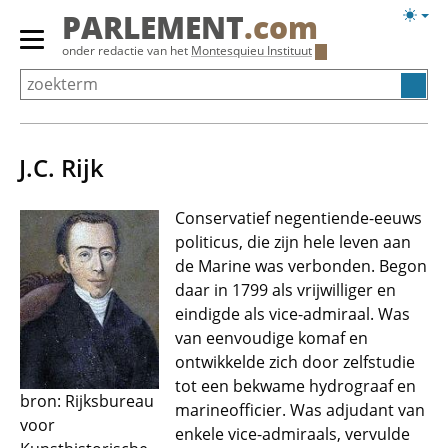
Overslaan
Licht
PARLEMENT
.com
en
weerg
Primair
onder redactie van het
Montesquieu Instituut
naar
menu
de
tonen/verbergen
inhoud
gaan
J.C. Rijk
Conservatief negentiende-eeuws
politicus, die zijn hele leven aan
de Marine was verbonden. Begon
daar in 1799 als vrijwilliger en
eindigde als vice-admiraal. Was
van eenvoudige komaf en
ontwikkelde zich door zelfstudie
tot een bekwame hydrograaf en
bron: Rijksbureau
marineofficier. Was adjudant van
voor
enkele vice-admiraals, vervulde