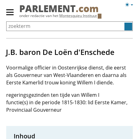
Overslaan
Licht
PARLEMENT
.com
en
weerg
Primair
onder redactie van het
Montesquieu Instituut
naar
menu
de
tonen/verbergen
inhoud
gaan
J.B. baron De Loën d'Enschede
Voormalige officier in Oostenrijkse dienst, die eerst
als Gouverneur van West-Vlaanderen en daarna als
Eerste Kamerlid trouw koning Willem I diende.
regeringsgezinden ten tijde van Willem I
functie(s) in de periode 1815-1830: lid Eerste Kamer,
Provinciaal Gouverneur
Inhoud