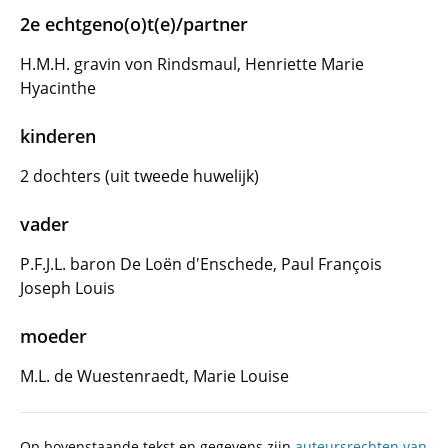
2e echtgeno(o)t(e)/partner
H.M.H. gravin von Rindsmaul, Henriette Marie
Hyacinthe
kinderen
2 dochters (uit tweede huwelijk)
vader
P.F.J.L. baron De Loën d'Enschede, Paul François
Joseph Louis
moeder
M.L. de Wuestenraedt, Marie Louise
Op bovenstaande tekst en gegevens zijn
auteursrechten van