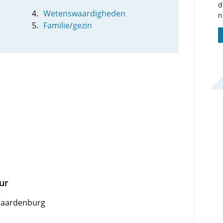
d
Wetenswaardigheden
n
Familie/gezin
uur
 Waardenburg