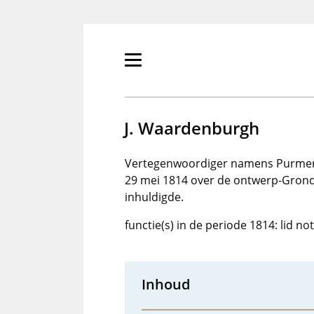
Overslaan
en
naar
de
Primair
inhoud
menu
gaan
tonen/verbergen
J. Waardenburgh
Vertegenwoordiger namens Purmere
29 mei 1814 over de ontwerp-Grondw
inhuldigde.
functie(s) in de periode 1814: lid n
Inhoud