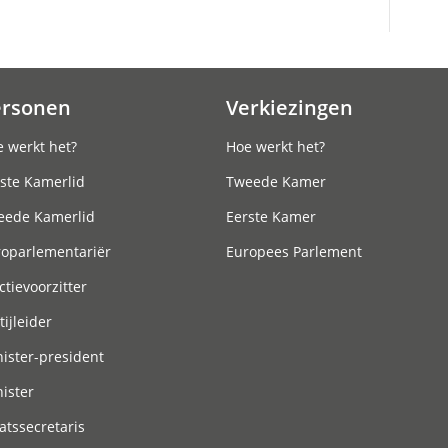
ersonen
Verkiezingen
 werkt het?
Hoe werkt het?
ste Kamerlid
Tweede Kamer
eede Kamerlid
Eerste Kamer
roparlementariër
Europees Parlement
ctievoorzitter
tijleider
ister-president
ister
atssecretaris