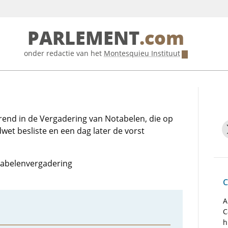
PARLEMENT
.com
onder redactie van het
Montesquieu Instituut
nd in de Vergadering van Notabelen, die op
et besliste en een dag later de vorst
otabelenvergadering
C
A
C
h