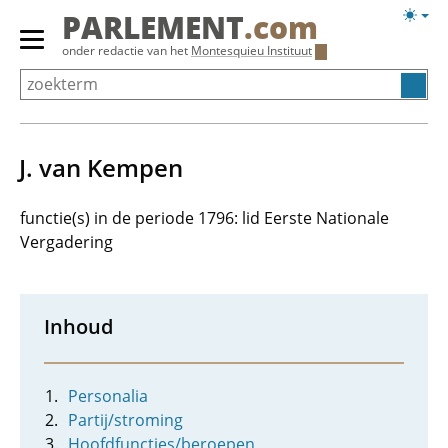
Overslaan
Licht
PARLEMENT
.com
en
weerg
Primair
onder redactie van het
Montesquieu Instituut
naar
menu
de
tonen/verbergen
inhoud
gaan
J. van Kempen
functie(s) in de periode 1796: lid Eerste Nationale
Vergadering
Inhoud
Personalia
Partij/stroming
Hoofdfuncties/beroepen