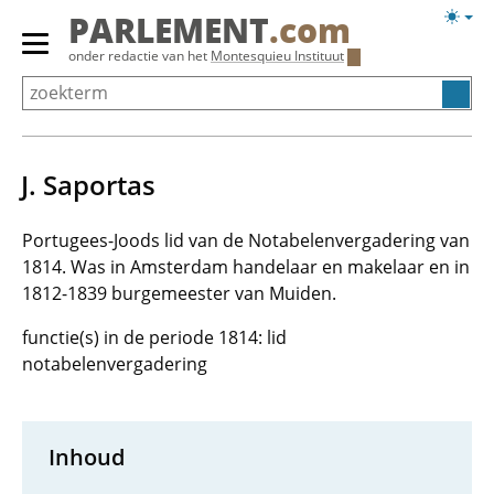
Overslaan
Licht
PARLEMENT
.com
en
weerg
Primair
onder redactie van het
Montesquieu Instituut
naar
menu
de
tonen/verbergen
inhoud
gaan
J. Saportas
Portugees-Joods lid van de Notabelenvergadering van
1814. Was in Amsterdam handelaar en makelaar en in
1812-1839 burgemeester van Muiden.
functie(s) in de periode 1814: lid
notabelenvergadering
Inhoud